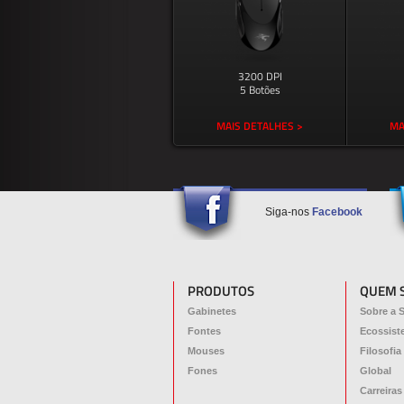
3200 DPI
5 Botões
MAIS DETALHES >
MA
Siga-nos
Facebook
PRODUTOS
QUEM 
Gabinetes
Sobre a 
Fontes
Ecossist
Mouses
Filosofia
Fones
Global
Carreiras