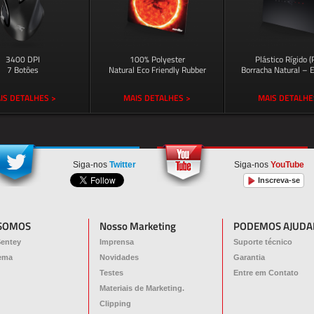
3400 DPI
100% Polyester
Plástico Rígido 
7 Botões
Natural Eco Friendly Rubber
Borracha Natural – E
IS DETALHES >
MAIS DETALHES >
MAIS DETALHE
Siga-nos
Twitter
Siga-nos
YouTube
Inscreva-se
SOMOS
Nosso Marketing
PODEMOS AJUDA
Sentey
Imprensa
Suporte técnico
ema
Novidades
Garantia
Testes
Entre em Contato
Materiais de Marketing.
Clipping