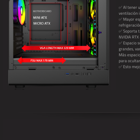
✅ Al tener 
ventilación 
✅ Mayor esp
refrigeració
✅ Soporta t
NVIDIA RTX
✅ Espacio su
grandes, var
Más espacio
para ocultar
✅ Esto mejor