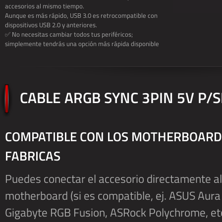
accesorios al mismo tiempo.
Aunque es más rápido, USB 3.0 es retrocompatible con
dispositivos USB 2.0 y anteriores.
✅ No necesitas cambiar todos tus periféricos;
simplemente tendrás una opción más rápida disponible
CABLE ARGB SYNC 3PIN 5V P/
COMPATIBLE CON LOS MOTHERBOARDS
FABRICAS
Puedes conectar el accesorio directamente a
motherboard (si es compatible, ej. ASUS Aura 
Gigabyte RGB Fusion, ASRock Polychrome, etc.