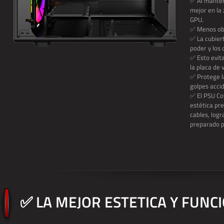
✅ Al mantene
mejor en la
GPU.
✅ Menos obs
✅ La cubiert
poder y los 
✅ Esto evit
la placa de 
✅ Protege la
golpes accid
✅ El PSU Co
estética pr
cables, log
preparado p
✅ LA MEJOR ESTETICA Y FUNC