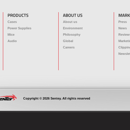
PRODUCTS
ABOUT US
MARK
Cases
About us
Press
Power Supplies
Environment
News
Mice
Philosophy
Review
Audio
Global
Marketi
Careers
Clippin
Newslet
Copyright © 2026 Sentey. All rights reserved