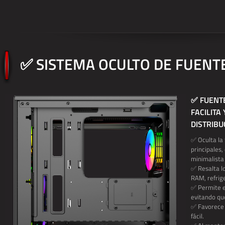
✅ SISTEMA OCULTO DE FUENTE
✅ FUENT
FACILITA
DISTRIBU
✅ Oculta la 
principales
minimalista 
✅ Resalta l
RAM, refrige
✅ Permite e
evitando qu
✅ Favorece 
fácil.