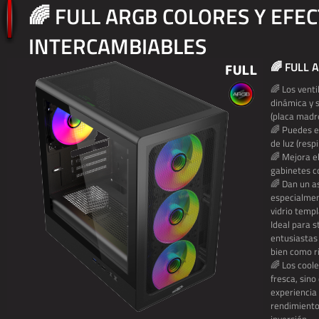
🌈 FULL ARGB COLORES Y EFE
INTERCAMBIABLES
🌈 FULL 
🌈 Los vent
dinámica y s
(placa madre
🌈 Puedes el
de luz (respir
🌈 Mejora e
gabinetes c
🌈 Dan un as
especialmen
vidrio temp
Ideal para 
entusiastas
bien como r
🌈 Los cool
fresca, sin
experiencia 
rendimiento