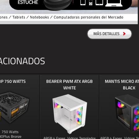
MÁS DETALLES
ACIONADOS
P 750 WATTS
BEARER PWM ATX ARGB
MANTIS MICRO A
WHITE
BLACK
750 Watts
80Plus Bronze
ARGB 4 Fanes, Vidrios Templados
ARGB 4 Fanes, Vidrios 