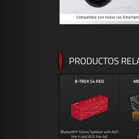
PRODUCTOS REL
B-TREK S4 RED
MB
Bluetooth® Stereo Speaker with AUX
line in and AUX line out