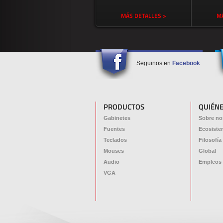
MÁS DETALLES >
MÁ
Seguinos en
Facebook
PRODUCTOS
QUIÉN
Gabinetes
Sobre no
Fuentes
Ecosiste
Teclados
Filosofía
Mouses
Global
Audio
Empleos
VGA