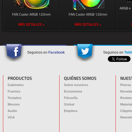
ARGB 4 
FAN Cooler ARGB 120mm
FAN Cooler ARGB 120mm
MÁS DETALLES >
MÁS DETALLES >
Seguinos en
Facebook
Seguinos en
Twit
PRODUCTOS
QUIÉNES SOMOS
NUES
Gabinetes
Sobre nosotros
Prensa
Fuentes
Ecosistema
Noveda
Teclados
Filosofía
Review
Mouses
Global
Materia
Audio
Empleos
Clippin
VGA
Newslet