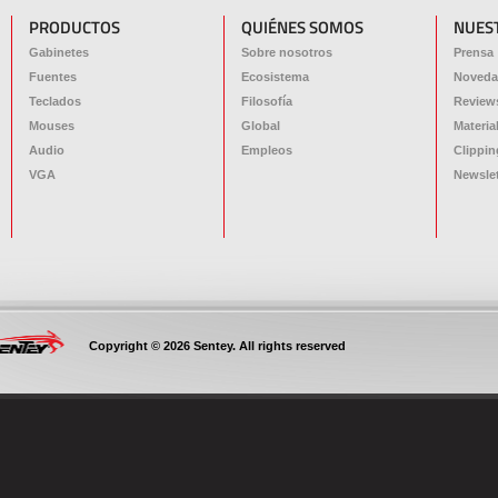
PRODUCTOS
QUIÉNES SOMOS
NUES
Gabinetes
Sobre nosotros
Prensa
Fuentes
Ecosistema
Noveda
Teclados
Filosofía
Review
Mouses
Global
Materia
Audio
Empleos
Clippin
VGA
Newslet
Copyright © 2026 Sentey. All rights reserved