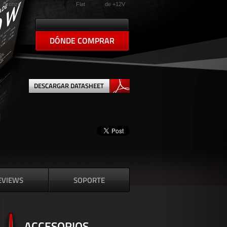
Bronze
Flat
de +12V
DÓNDE COMPRAR
DESCARGAR DATASHEET
EVIEWS
SOPORTE
ACCESORIOS