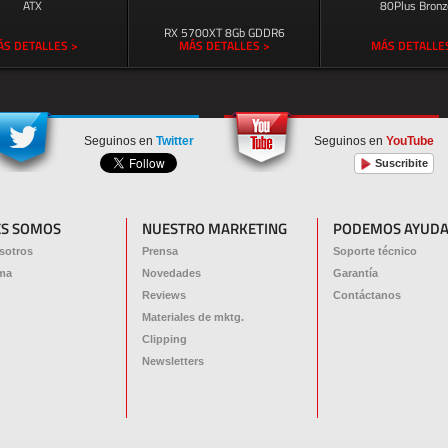
ATX
80Plus Bronz
RX 5700XT 8Gb GDDR6
S DETALLES >
MÁS DETALLES >
MÁS DETALLE
Seguinos en
Twitter
Seguinos en
YouTube
Suscribite
ES SOMOS
NUESTRO MARKETING
PODEMOS AYUDA
sotros
Prensa
Soporte técnico
ma
Novedades
Garantía
Reviews
Contáctanos
Materiales de mktg.
Clipping
Newsletters