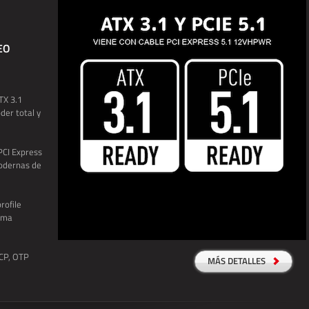
EO
TX 3.1
der total y
PCI Express
modernas de
rofile
xima
SCP, OTP
MÁS DETALLES