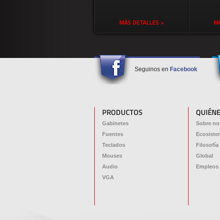
MÁS DETALLES >
MÁ
Seguinos en
Facebook
PRODUCTOS
QUIÉN
Gabinetes
Sobre no
Fuentes
Ecosiste
Teclados
Filosofía
Mouses
Global
Audio
Empleos
VGA