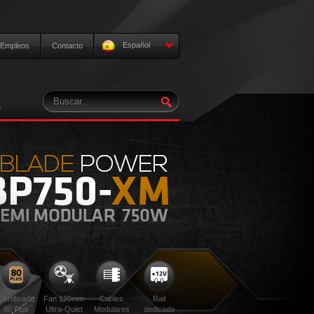
Español
Empleos
Contacto
S
Certificada
Fan 120mm
Cables
Rail
80 Plus
Ultra-Quiet
Modulares
dedicado