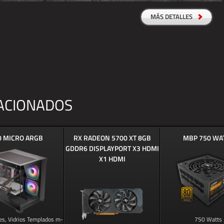
MÁS DETALLES
ACIONADOS
0 MICRO ARGB
RX RADEON 5700 XT 8GB
MBP 750 WA
GDDR6 DISPLAYPORT X3 HDMI
X1 HDMI
s, Vidrios Templados m-
750 Watts