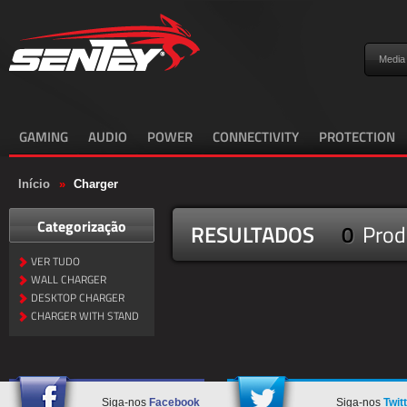
Media
GAMING
AUDIO
POWER
CONNECTIVITY
PROTECTION
Início
»
Charger
Categorização
RESULTADOS
0
Prod
VER TUDO
WALL CHARGER
DESKTOP CHARGER
CHARGER WITH STAND
Siga-nos
Facebook
Siga-nos
Twit