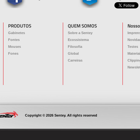
PRODUTOS
QUEM SOMOS
Nosso
Gabinetes
Sobre a Sentey
Impren
Fontes
Ecossistema
Novida
Mouses
Filosofia
Testes
Fones
Global
Materia
Carreiras
Clippin
Newslet
Copyright © 2026 Sentey. All rights reserved