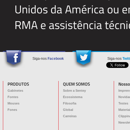
Unidos da América ou e
RMA e assistência técn
Siga-nos
Facebook
Siga-nos
Twit
PRODUTOS
QUEM SOMOS
Nosso
Gabinetes
Sobre a Sentey
Impren
Fontes
Ecossistema
Novida
Mouses
Filosofia
Testes
Fones
Global
Materia
Carreiras
Clippin
Newslet