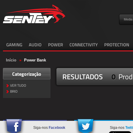
Media
GAMING
AUDIO
POWER
CONNECTIVITY
PROTECTION
Início
»
Power Bank
Categorização
RESULTADOS
0
Prod
VER TUDO
BRIO
Siga-nos
Facebook
Siga-nos
Twit