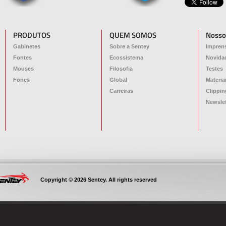
PRODUTOS
QUEM SOMOS
Nosso
Gabinetes
Sobre a Sentey
Impren
Fontes
Ecossistema
Novida
Mouses
Filosofia
Testes
Fones
Global
Materia
Carreiras
Clippin
Newslet
Copyright © 2026 Sentey. All rights reserved