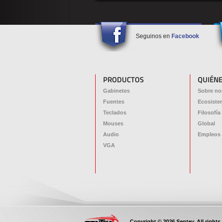
Seguinos en
Facebook
PRODUCTOS
QUIÉN
Gabinetes
Sobre no
Fuentes
Ecosiste
Teclados
Filosofía
Mouses
Global
Audio
Empleos
VGA
Copyright © 2026 Sentey. All rights