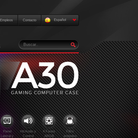
Español
Empleos
Contacto
S
Panel
Hd Audio y
4 Fanes
Filtro
Lateral y
Control
ARGB
antipolvo