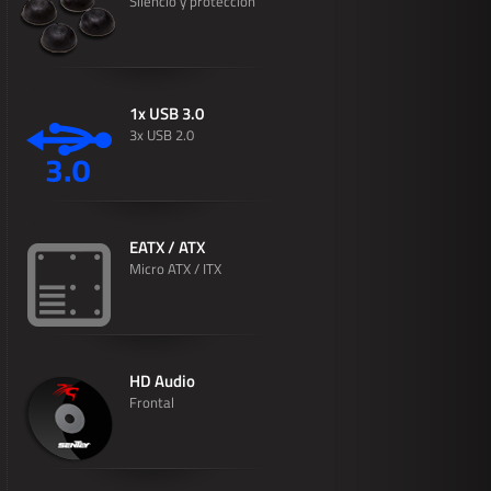
Silencio y proteccion
1x USB 3.0
3x USB 2.0
EATX / ATX
Micro ATX / ITX
HD Audio
Frontal