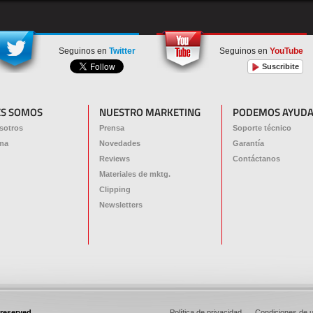
Seguinos en
Twitter
Seguinos en
YouTube
Suscribite
ES SOMOS
NUESTRO MARKETING
PODEMOS AYUDA
sotros
Prensa
Soporte técnico
ma
Novedades
Garantía
Reviews
Contáctanos
Materiales de mktg.
Clipping
Newsletters
 reserved
Política de privacidad
.
Condiciones de 