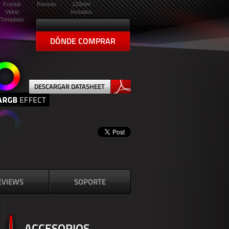
Frontal
Remoto
120mm
Vidrio
Incluidos
Templado
DÓNDE COMPRAR
DESCARGAR DATASHEET
EVIEWS
SOPORTE
ACCESORIOS