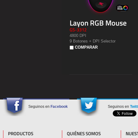
Layon RGB Mouse
GS-3312
4800 DPI
9 Botones + DPI Selector
COMPARAR
Seguinos en
Facebook
Seguinos en
Twit
PRODUCTOS
QUIÉNES SOMOS
NUES