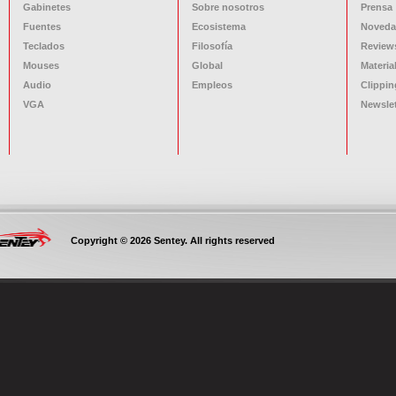
Gabinetes
Sobre nosotros
Prensa
Fuentes
Ecosistema
Noveda
Teclados
Filosofía
Review
Mouses
Global
Materia
Audio
Empleos
Clippin
VGA
Newslet
Copyright © 2026 Sentey. All rights reserved