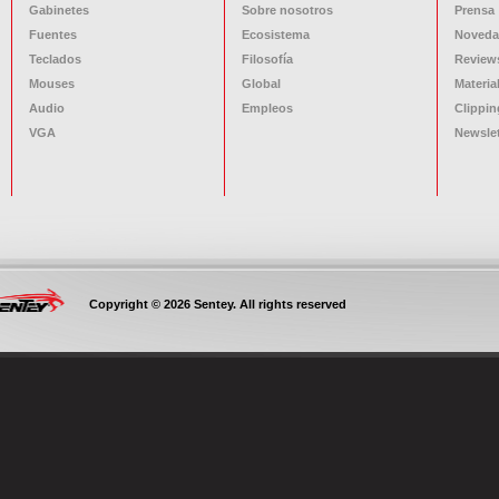
Gabinetes
Sobre nosotros
Prensa
Fuentes
Ecosistema
Noveda
Teclados
Filosofía
Review
Mouses
Global
Materia
Audio
Empleos
Clippin
VGA
Newslet
Copyright © 2026 Sentey. All rights reserved