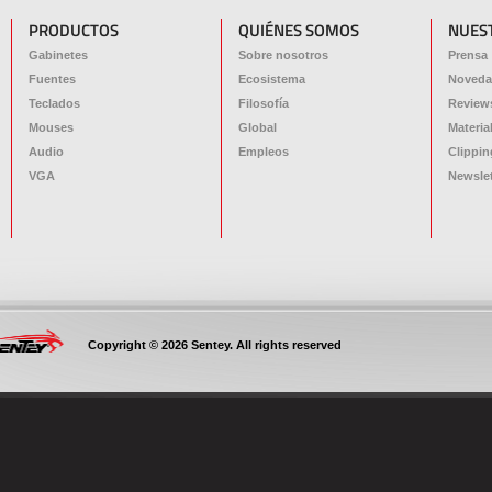
PRODUCTOS
QUIÉNES SOMOS
NUES
Gabinetes
Sobre nosotros
Prensa
Fuentes
Ecosistema
Noveda
Teclados
Filosofía
Review
Mouses
Global
Materia
Audio
Empleos
Clippin
VGA
Newslet
Copyright © 2026 Sentey. All rights reserved