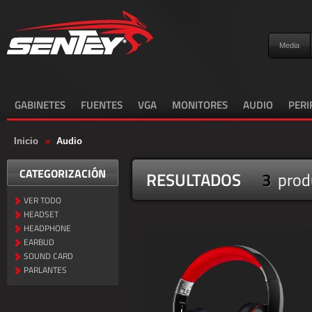
Media
GABINETES
FUENTES
VGA
MONITORES
AUDIO
PERI
Inicio
»
Audio
CATEGORIZACIÓN
RESULTADOS
3
prod
VER TODO
HEADSET
HEADPHONE
EARBUD
SOUND CARD
PARLANTES