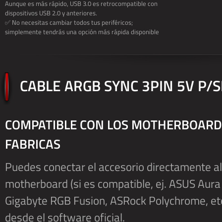
Aunque es más rápido, USB 3.0 es retrocompatible con
dispositivos USB 2.0 y anteriores.
✅ No necesitas cambiar todos tus periféricos;
simplemente tendrás una opción más rápida disponible
CABLE ARGB SYNC 3PIN 5V P/
COMPATIBLE CON LOS MOTHERBOARDS
FABRICAS
Puedes conectar el accesorio directamente a
motherboard (si es compatible, ej. ASUS Aura 
Gigabyte RGB Fusion, ASRock Polychrome, etc.
desde el software oficial.