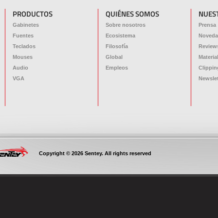
PRODUCTOS
QUIÉNES SOMOS
NUES
Gabinetes
Sobre nosotros
Prensa
Fuentes
Ecosistema
Noveda
Teclados
Filosofía
Review
Mouses
Global
Materia
Audio
Empleos
Clippin
VGA
Newslet
Copyright © 2026 Sentey. All rights reserved