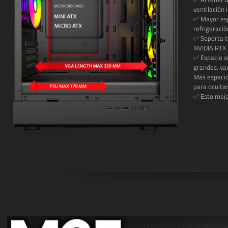
ventilación 
✅ Mayor esp
refrigeració
✅ Soporta t
NVIDIA RTX
✅ Espacio su
grandes, var
Más espacio
para ocultar
✅ Esto mejor