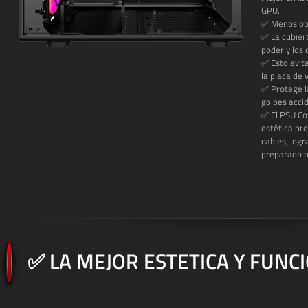
GPU.
✅ Menos obs
✅ La cubiert
poder y los 
✅ Esto evit
la placa de 
✅ Protege la
golpes accid
✅ El PSU Co
estética pr
cables, log
preparado p
✅ LA MEJOR ESTETICA Y FUNC