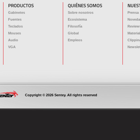
PRODUCTOS
QUIÉNES SOMOS
NUES
Gabinetes
Sobre nosotros
Prensa
Fuentes
Ecosistema
Noveda
Teclados
Filosofía
Review
Mouses
Global
Materia
Audio
Empleos
Clippin
VGA
Newslet
Copyright © 2026 Sentey. All rights reserved