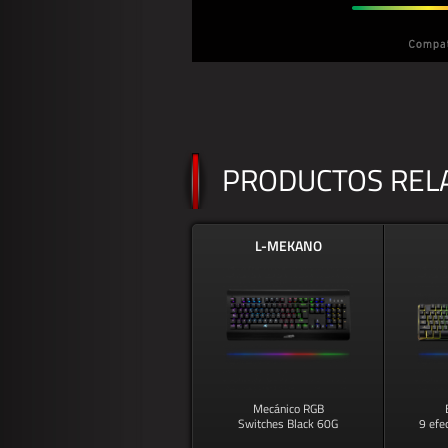
PRODUCTOS REL
L-MEKANO
Mecánico RGB
Switches Black 60G
9 efe