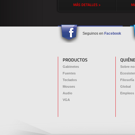
MÁS DETALLES >
MÁ
Seguinos en
Facebook
PRODUCTOS
QUIÉN
Gabinetes
Sobre no
Fuentes
Ecosiste
Teclados
Filosofía
Mouses
Global
Audio
Empleos
VGA