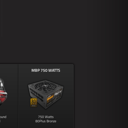
MBP 750 WATTS
Sound
750 Watts
d
80Plus Bronze