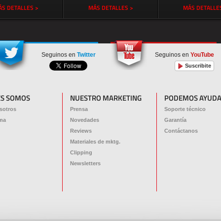
S DETALLES >
MÁS DETALLES >
MÁS DETALLE
Seguinos en
Twitter
Seguinos en
YouTube
Suscribite
ES SOMOS
NUESTRO MARKETING
PODEMOS AYUDA
sotros
Prensa
Soporte técnico
ma
Novedades
Garantía
Reviews
Contáctanos
Materiales de mktg.
Clipping
Newsletters