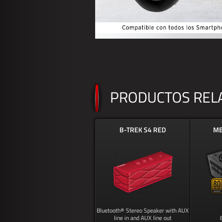
PRODUCTOS REL
B-TREK S4 RED
MB
Bluetooth® Stereo Speaker with AUX
line in and AUX line out