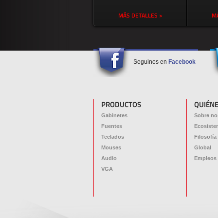
MÁS DETALLES >
MÁ
Seguinos en
Facebook
PRODUCTOS
QUIÉN
Gabinetes
Sobre no
Fuentes
Ecosiste
Teclados
Filosofía
Mouses
Global
Audio
Empleos
VGA