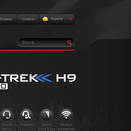
Español
Empleos
Contacto
S
Up to 8
Foldable
Deluxe
Wireless
Hours
Carry Case
Headphone