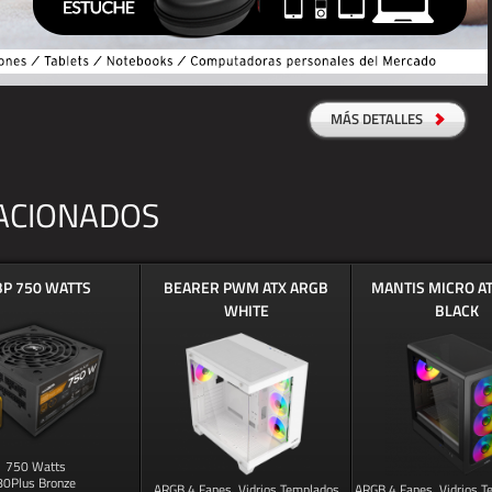
MÁS DETALLES
ACIONADOS
P 750 WATTS
BEARER PWM ATX ARGB
MANTIS MICRO A
WHITE
BLACK
750 Watts
80Plus Bronze
ARGB 4 Fanes, Vidrios Templados
ARGB 4 Fanes, Vidrios 