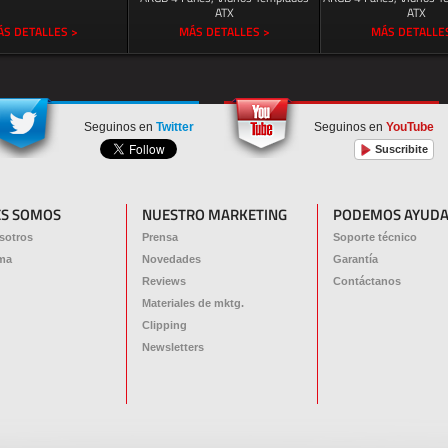
ATX
ATX
S DETALLES >
MÁS DETALLES >
MÁS DETALLE
Seguinos en
Twitter
Seguinos en
YouTube
Suscribite
ES SOMOS
NUESTRO MARKETING
PODEMOS AYUDA
sotros
Prensa
Soporte técnico
ma
Novedades
Garantía
Reviews
Contáctanos
Materiales de mktg.
Clipping
Newsletters