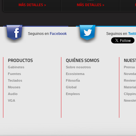
MÁS DETALLES >
MÁS DETALLES >
Seguinos en
Facebook
Seguinos en
Twit
PRODUCTOS
QUIÉNES SOMOS
NUES
Gabinetes
Sobre nosotros
Prensa
Fuentes
Ecosistema
Noveda
Teclados
Filosofía
Review
Mouses
Global
Materia
Audio
Empleos
Clippin
VGA
Newslet