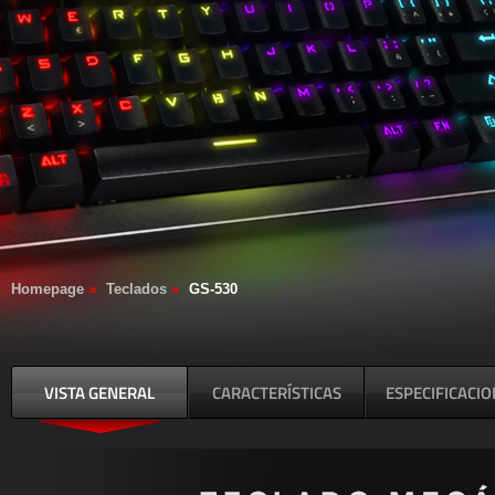
Homepage
»
Teclados
»
GS-530
VISTA GENERAL
CARACTERÍSTICAS
ESPECIFICACI