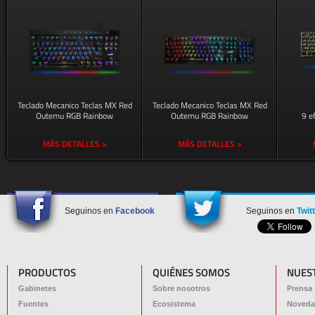
Teclado Mecanico Teclas MX Red
Teclado Mecanico Teclas MX Red
Outemu RGB Rainbow
Outemu RGB Rainbow
9 e
MÁS DETALLES >
MÁS DETALLES >
Seguinos en
Facebook
Seguinos en
Twit
PRODUCTOS
QUIÉNES SOMOS
NUES
Gabinetes
Sobre nosotros
Prensa
Fuentes
Ecosistema
Noveda