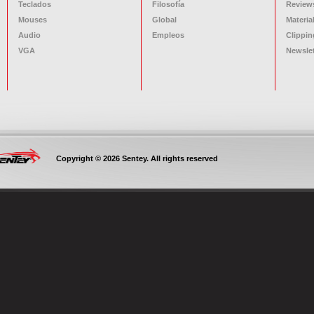
Teclados
Filosofía
Review
Mouses
Global
Materia
Audio
Empleos
Clippin
VGA
Newslet
Copyright © 2026 Sentey. All rights reserved