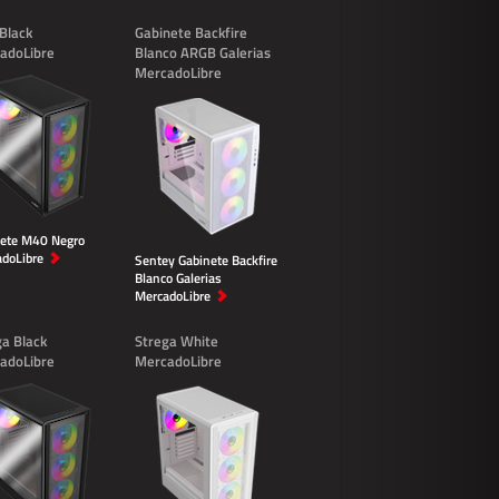
Black
Gabinete Backfire
adoLibre
Blanco ARGB Galerias
MercadoLibre
nete M40 Negro
doLibre
Sentey Gabinete Backfire
Blanco Galerias
MercadoLibre
ga Black
Strega White
adoLibre
MercadoLibre