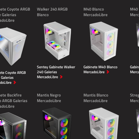
nete Coyote ARGB
Walker 240 ARGB
M40 Blanco
M40 
 Galerias
Blanco
MercadoLibre
Merc
adoLibre
Sentey Gabinete Walker
Gabinete M40 Blanco
Gabi
240 Galerias
MercadoLibre
Merca
ete Coyote ARGB
MercadoLibre
 Galerias
doLibre
ete Backfire
Mantis Negro
Mantis Blanco
Stre
o ARGB Galerias
MercadoLibre
MercadoLibre
Merc
adoLibre