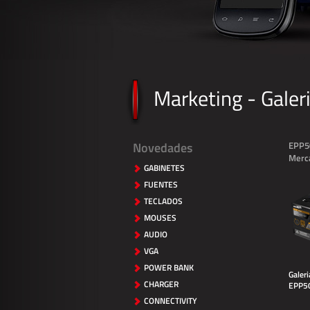
Marketing - Galer
Novedades
EPP5
Merc
GABINETES
FUENTES
TECLADOS
MOUSES
AUDIO
VGA
POWER BANK
Galer
CHARGER
EPP5
CONNECTIVITY