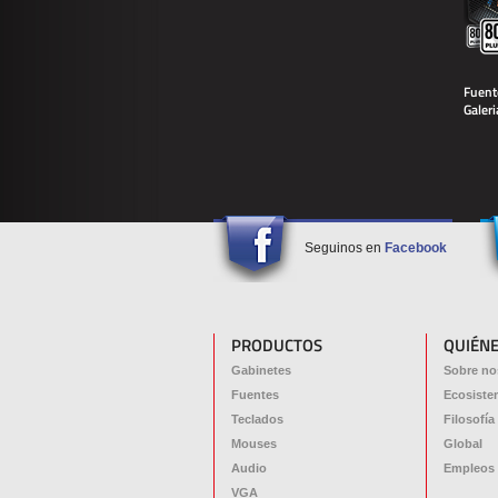
Fuen
Galer
Seguinos en
Facebook
PRODUCTOS
QUIÉN
Gabinetes
Sobre no
Fuentes
Ecosiste
Teclados
Filosofía
Mouses
Global
Audio
Empleos
VGA