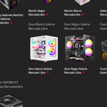
Mantis Negro
Mantis Blanco
Gabin
MercadoLibre
MercadoLibre
Merca
y Gabinete Backfire
 Galerias
doLibre
Zeus Blanco Galeria
Zeus Negro Galeria
Fuen
Mercado Libre
Mercado Libre
Gale
Zeus blanco Galeria
Zeus Negro Galeria
Fuen
Mercado Libre
Mercado Libre
Galer
te SDP500-GT
ias MercadoLibre