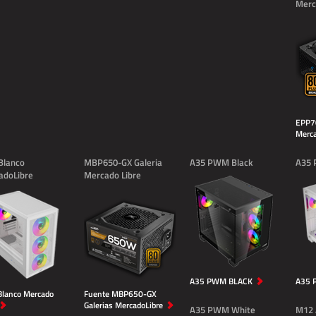
Merc
EPP70
Merca
Blanco
MBP650-GX Galeria
A35 PWM Black
A35 
adoLibre
Mercado Libre
A35 PWM BLACK
A35 
lanco Mercado
Fuente MBP650-GX
Galerias MercadoLibre
A35 PWM White
M12 