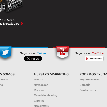
te SDP500-GT
ias MercadoLibre
Seguinos en
Twitter
Seguinos en
YouTube
Suscribite
ES SOMOS
NUESTRO MARKETING
PODEMOS AYUDA
sotros
Prensa
Soporte técnico
ma
Novedades
Garantía
Reviews
Contáctanos
Materiales de mktg.
Clipping
Newsletters