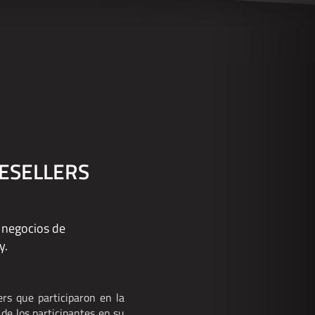
 RESELLERS
e negocios de
y.
ers que participaron en la
de los participantes en su