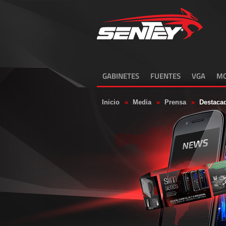
GABINETES
FUENTES
VGA
MO
Inicio
»
Media
»
Prensa
»
Destacad