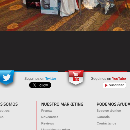
Seguinos en
Twitter
Seguinos en
YouTube
Suscribite
ES SOMOS
NUESTRO MARKETING
PODEMOS AYUDA
sotros
Prensa
Soporte técnico
ma
Novedades
Garantía
Reviews
Contáctanos
Materiales de mktg.