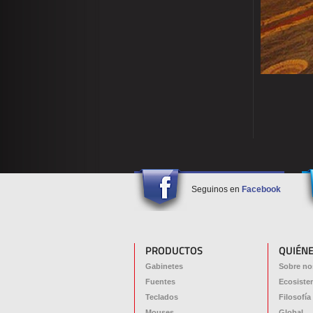
Seguinos en
Facebook
PRODUCTOS
QUIÉN
Gabinetes
Sobre no
Fuentes
Ecosiste
Teclados
Filosofía
Mouses
Global