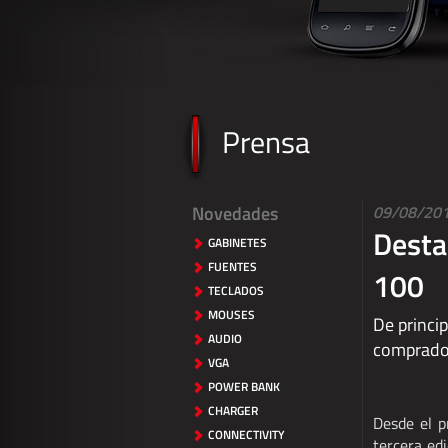
Prensa
Novedades
09/08/20
Desta
GABINETES
FUENTES
100
TECLADOS
MOUSES
De princi
AUDIO
comprador
VGA
POWER BANK
CHARGER
Desde el p
CONNECTIVITY
tercera ed