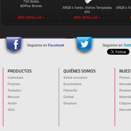
750 Watts
80Plus Bronze
ARGB 4 Fanes, Vidrios Templados
ARGB 4 Fa
ATX
MÁS DETALLES >
MÁS DETALLES >
Seguinos en
Facebook
Seguinos en
Twit
PRODUCTOS
QUIÉNES SOMOS
NUES
Gabinetes
Sobre nosotros
Prensa
Fuentes
Ecosistema
Noveda
Teclados
Filosofía
Review
Mouses
Global
Materia
Audio
Empleos
Clippin
VGA
Newslet