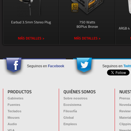
Earbud 3.5mm Stereo Plug
750 Watts
80Plus Bronze
ARGB 4 
MÁS DETALLES >
MÁS DETALLES >
Seguinos en
Facebook
Seguinos en
Twit
PRODUCTOS
QUIÉNES SOMOS
NUES
Gabinetes
Sobre nosotros
Prensa
Fuentes
Ecosistema
Noveda
Teclados
Filosofía
Review
Mouses
Global
Materia
Audio
Empleos
Clippin
VGA
Newslet