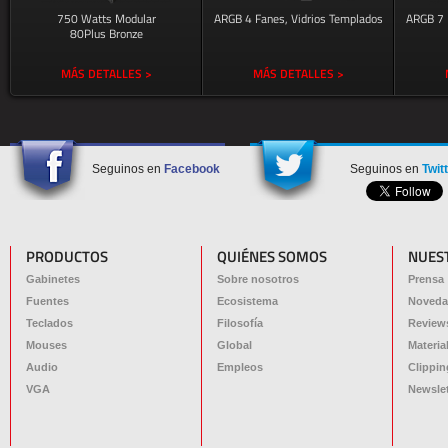
750 Watts Modular
ARGB 4 Fanes, Vidrios Templados
ARGB 7 
80Plus Bronze
MÁS DETALLES >
MÁS DETALLES >
Seguinos en
Facebook
Seguinos en
Twit
PRODUCTOS
QUIÉNES SOMOS
NUES
Gabinetes
Sobre nosotros
Prensa
Fuentes
Ecosistema
Noveda
Teclados
Filosofía
Review
Mouses
Global
Materia
Audio
Empleos
Clippin
VGA
Newslet